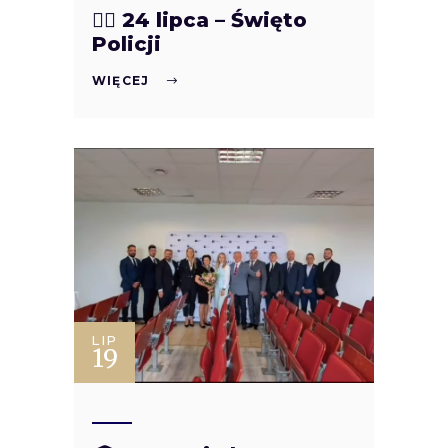
👮‍♀️ 24 lipca – Święto
Policji
WIĘCEJ
LIP
19