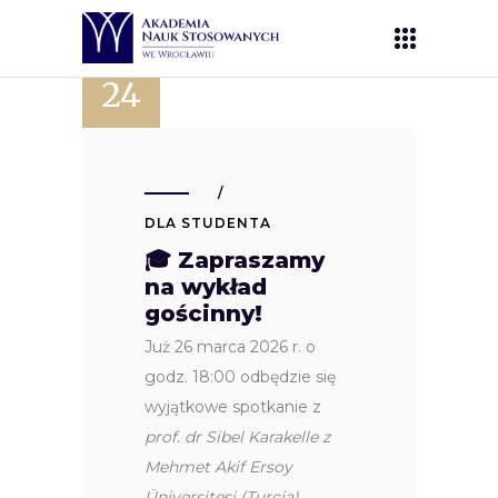
MAR
24
DLA STUDENTA
🎓 Zapraszamy
na wykład
gościnny!
Już 26 marca 2026 r. o
godz. 18:00 odbędzie się
wyjątkowe spotkanie z
prof. dr Sibel Karakelle z
Mehmet Akif Ersoy
Üniversitesi (Turcja)
.